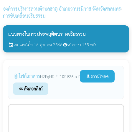
องค์การบริหารส่วนตำบลธาตุ
อำเภอวานรนิวาส จังหวัดสกลนคร
›
การขับเคลื่อนจริยธรรม
แนวทางในการประพฤติตนทางจริยธรรม
เผยแพร่เมื่อ 16 ตุลาคม 2566
เปิดอ่าน 135 ครั้ง
event
visibility
ไฟล์เอกสาร
attach_file
ดาวน์โหลด
H2FgHDIFri105926.pdf
file_download
คัดลอกลิงก์
link