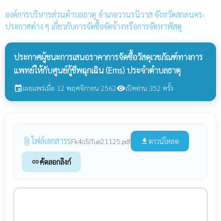
องค์การบริหารส่วนตำบลธาตุ
อำเภอวานรนิวาส จังหวัดสกลนคร
›
ประกาศต่าง ๆ เกี่ยวกับการจัดซื้อจัดจ้างหรือการจัดหาพัสดุ
ประกาศผู้ชนะการเสนอราคาการจัดซื้อวัสดุเวชภัณฑ์ทางการ
แพทย์ให้กับศูนย์กู้ชีพฉุกเฉิน (Ems) ประจำตำบลธาตุ
เผยแพร่เมื่อ 12 พฤศจิกายน 2562
เปิดอ่าน 352 ครั้ง
event
visibility
ไฟล์เอกสาร
attach_file
ดาวน์โหลด
SFk4oSITue21125.pdf
file_download
คัดลอกลิงก์
link