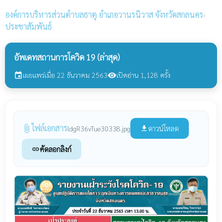
องค์การบริหารส่วนตำบลธาตุ
อำเภอวานรนิวาส จังหวัดสกลนคร
›
ประชาสัมพันธ์
อัพเดทสถานการโควิด 19 (ล่าสุด)
เผยแพร่เมื่อ 22 ธันวาคม 2563
เปิดอ่าน 1,128 ครั้ง
event
visibility
ไฟล์เอกสาร
attach_file
ดาวน์โหลด
ldgR36vTue30338.jpg
file_download
คัดลอกลิงก์
link