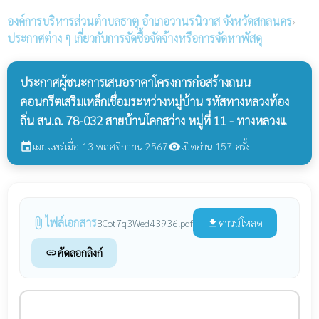
องค์การบริหารส่วนตำบลธาตุ
อำเภอวานรนิวาส จังหวัดสกลนคร
›
ประกาศต่าง ๆ เกี่ยวกับการจัดซื้อจัดจ้างหรือการจัดหาพัสดุ
ประกาศผู้ชนะการเสนอราคาโครงการก่อสร้างถนน
คอนกรีตเสริมเหล็กเชื่อมระหว่างหมู่บ้าน รหัสทางหลวงท้อง
ถิ่น สน.ถ. 78-032 สายบ้านโคกสว่าง หมู่ที่ 11 - ทางหลวงแ
เผยแพร่เมื่อ 13 พฤศจิกายน 2567
เปิดอ่าน 157 ครั้ง
event
visibility
ไฟล์เอกสาร
attach_file
ดาวน์โหลด
BCot7q3Wed43936.pdf
file_download
คัดลอกลิงก์
link