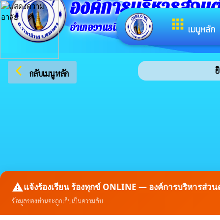
องค์การบริหารส่วน
apps
อำเภอวานรนิวาส จังหวัดสกลนคร
เมนูหลัก
arrow_back_ios
ยิ
กลับเมนูหลัก
report_problem
แจ้งร้องเรียน ร้องทุกข์ ONLINE — องค์การบริหารส่
ข้อมูลของท่านจะถูกเก็บเป็นความลับ