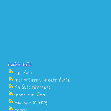
ลิงค์น่าสนใจ
rss_feed
รัฐบาลไทย
rss_feed
กรมส่งเสริมการปกครองส่วนท้องถิ่น
rss_feed
ท้องถิ่นจังหวัดสกลนคร
rss_feed
กระทรวงมหาดไทย
rss_feed
Fackbook-อบต-ธาตุ
rss_feed
google