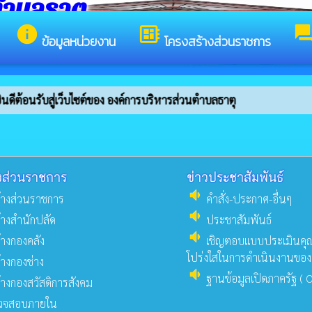
ตำบลธาตุ
info
developer_board
for
ข้อมูลหน่วยงาน
โครงสร้างส่วนราชการ
ีต้อนรับสู่เว็บไซต์ของ องค์การบริหารส่วนตำบลธาตุ
งส่วนราชการ
ข่าวประชาสัมพันธ์
volume_down
้างส่วนราชการ
คำสั่ง-ประกาศ-อื่นๆ
volume_down
้างสำนักปลัด
ประชาสัมพันธ์
volume_down
างกองคลัง
เชิญตอบแบบประเมินค
โปร่งใสในการดำเนินงานขอ
างกองช่าง
volume_down
ฐานข้อมูลเปิดภาครัฐ ( 
างกองสวัสดิการสังคม
วจสอบภายใน