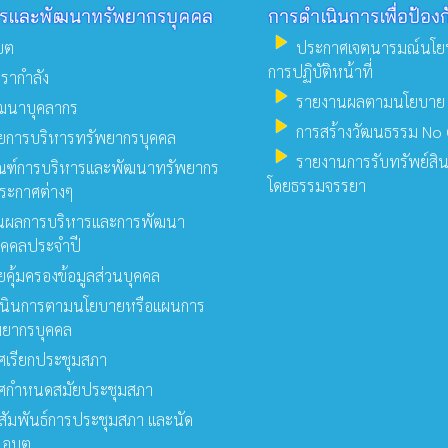
ารและพัฒนาทรัพยากรบุคคล
การดำเนินการเพื่อป้องก
play_arrow
บต
ประกาศเจตนารมณ์นโยบา
การปฏิบัติหน้าที่
รากำลัง
play_arrow
รายงานผลตามนโยบาย No
ฒนาบุคลากร
play_arrow
การสร้างวัฒนธรรม No Gi
การบริหารทรัพยากรบุคคล
play_arrow
รายงานการรับทรัพย์สิน
ณฑ์การบริหารและพัฒนาทรัพยากร
โดยธรรมจรรยา
ระกาศต่างๆ
นผลการบริหารและการพัฒนา
ุคคลประจำปี
คุ้มครองข้อมูลส่วนบุคคล
นินการตามนโยบายหรือแผนการ
พยากรบุคคล
เรียกประชุมสภา
ศกำหนดสมัยประชุมสภา
ัมพันธ์การประชุมสภา และนัด
 อบต.