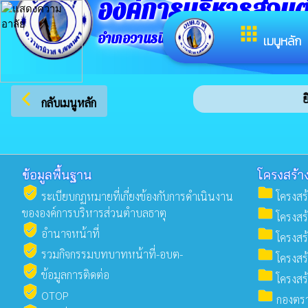
องค์การบริหารส่วน
apps
อำเภอวานรนิวาส จังหวัดสกลนคร
เมนูหลัก
arrow_back_ios
ยินด
กลับเมนูหลัก
ข้อมูลพื้นฐาน
โครงสร้า
verified_user
folder
ระเบียบกฏหมายที่เกี่ยงข้องกับการดำเนินงาน
โครงสร
folder
ขององค์การบริหารส่วนตำบลธาตุ
โครงสร
verified_user
folder
อำนาจหน้าที่
โครงสร้
verified_user
folder
รวมกิจกรรมบทบาทหน้าที่-อบต-
โครงสร้
verified_user
folder
ข้อมูลการติดต่อ
โครงสร้
verified_user
folder
OTOP
กองตร