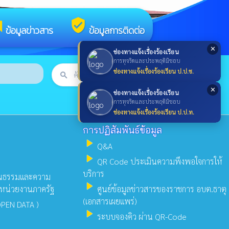
um
verified_user
ข้อมูลข่าวสาร
ข้อมูลการติดต่อ
✕
ช่องทางแจ้งเรื่องร้องเรียน
การทุจริตและประพฤติมิชอบ
ช่องทางแจ้งเรื่องร้องเรียน ป.ป.ช.
search
ค้นหา
search
✕
ช่องทางแจ้งเรื่องร้องเรียน
การทุจริตและประพฤติมิชอบ
ช่องทางแจ้งเรื่องร้องเรียน ป.ป.ท.
การปฏิสัมพันธ์ข้อมูล
play_arrow
Q&A
play_arrow
QR Code ประเมินความพึงพอใจการให้
บริการ
ุณธรรมและความ
play_arrow
งหน่วยงานภาครัฐ
ศูนย์ข้อมูลข่าวสารของราชการ อบต.ธาตุ
(เอกสารเผยแพร่)
OPEN DATA )
play_arrow
ระบบจองคิว ผ่าน QR-Code