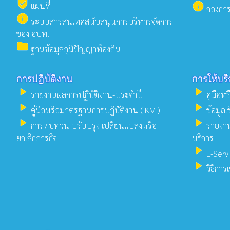
verified_user
info
แผนที่
กองการ
info
ระบบสารสนเทศสนับสนุนการบริหารจัดการ
ของ อปท.
folder
ฐานข้อมูลภูมิปัญญาท้องถิ่น
การปฏิบัติงาน
การให้บร
play_arrow
play_arrow
รายงานผลการปฏิบัติงาน-ประจำปี
คู่มือห
play_arrow
play_arrow
คู่มือหรือมาตรฐานการปฏิบัติงาน ( KM )
ข้อมูลเ
play_arrow
play_arrow
การทบทวน ปรับปรุง เปลี่ยนแปลงหรือ
รายงาน
ยกเลิกภารกิจ
บริการ
play_arrow
E-Serv
play_arrow
วิธีการ